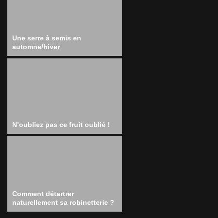
Une serre à semis en
automne/hiver
N’oubliez pas ce fruit oublié !
Comment détartrer
naturellement sa robinetterie ?