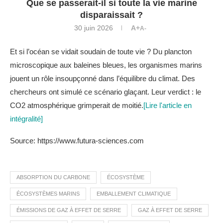
Que se passerait-il si toute la vie marine
disparaissait ?
30 juin 2026
A+
A-
Et si l’océan se vidait soudain de toute vie ? Du plancton
microscopique aux baleines bleues, les organismes marins
jouent un rôle insoupçonné dans l’équilibre du climat. Des
chercheurs ont simulé ce scénario glaçant. Leur verdict : le
CO2 atmosphérique grimperait de moitié.
[Lire l'article en
intégralité]
Source: https://www.futura-sciences.com
ABSORPTION DU CARBONE
ÉCOSYSTÈME
ÉCOSYSTÈMES MARINS
EMBALLEMENT CLIMATIQUE
ÉMISSIONS DE GAZ À EFFET DE SERRE
GAZ À EFFET DE SERRE