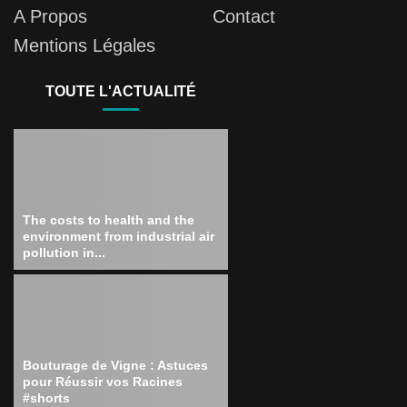
A Propos
Contact
Mentions Légales
TOUTE L'ACTUALITÉ
The costs to health and the
environment from industrial air
pollution in...
Bouturage de Vigne : Astuces
pour Réussir vos Racines
#shorts