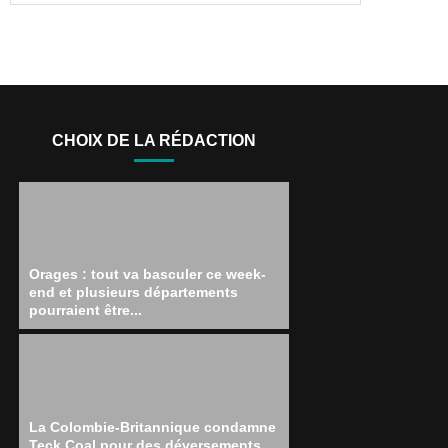
CHOIX DE LA RÉDACTION
Orages : tout va basculer ce week-
end et plusieurs départements
pourraient être...
La Colombie-Britannique condamne
Teck Coal pour des déversements