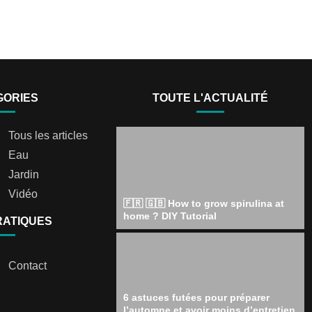
GORIES
TOUTE L'ACTUALITÉ
Tous les articles
Eau
Jardin
Vidéo
🇫🇷 🇬🇧 How to grow spirulina at
home ? DIY Tutorial
RATIQUES
Contact
6 astuces futées pour préparer
l’automne et avoir moins d’entretien