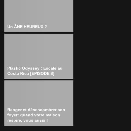
Un ÂNE HEUREUX ?
Plastic Odyssey : Escale au
Costa Rica [ÉPISODE 8]
Ranger et désencombrer son
foyer: quand votre maison
respire, vous aussi !