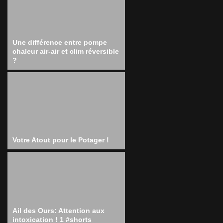
Une différence entre pompe
chaleur air-air et clim réversible
?
Votre Atout pour le Potager !
Ail des Ours: Attention aux
intoxication ! 1 #shorts