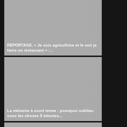
REPORTAGE. « Je suis agricultrice et le soir je
tiens un restaurant » :...
La mémoire à court terme : pourquoi oubliez-
vous les choses 5 minutes...