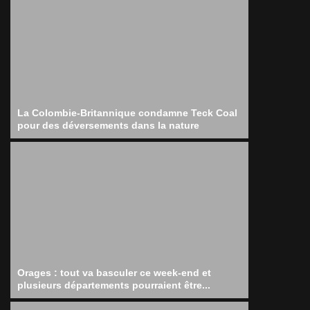
La Colombie-Britannique condamne Teck Coal
pour des déversements dans la nature
Orages : tout va basculer ce week-end et
plusieurs départements pourraient être...