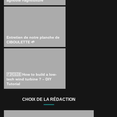
agricole #agriculture
Entretien de notre planche de
CIBOULETTE 🌱
🇫🇷🇬🇧 How to build a low-
tech wind turbine ? – DIY
Tutorial
CHOIX DE LA RÉDACTION