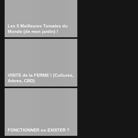
Les 5 Meilleures Tomates du
Monde (de mon jardin) !
VISITE de la FERME ! (Cultures,
Arbres, CBD)
FONCTIONNER ou EXISTER ?