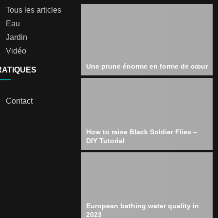
Tous les articles
Eau
Jardin
Vidéo
Une prune énorme en forme de cœur
RATIQUES
Contact
How to raise Black Soldier Flies –
DIY Tutorial
European bathing water quality in
2023