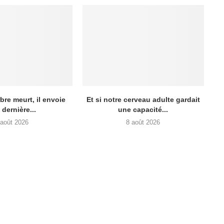
re meurt, il envoie
Et si notre cerveau adulte gardait
 dernière...
une capacité...
 août 2026
8 août 2026