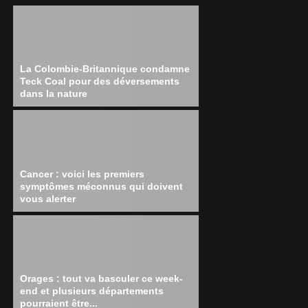
La Colombie-Britannique condamne
Teck Coal pour des déversements
dans la nature
Cancer : voici les premiers
symptômes méconnus qui doivent
vous alerter
Orages : tout va basculer ce week-
end et plusieurs départements
pourraient être...