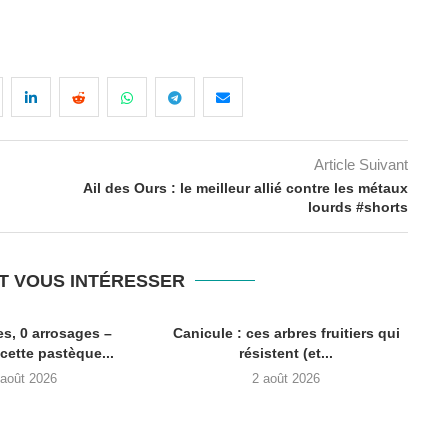
Article Suivant
Ail des Ours : le meilleur allié contre les métaux
lourds #shorts
T VOUS INTÉRESSER
es, 0 arrosages –
Canicule : ces arbres fruitiers qui
ette pastèque...
résistent (et...
 août 2026
2 août 2026