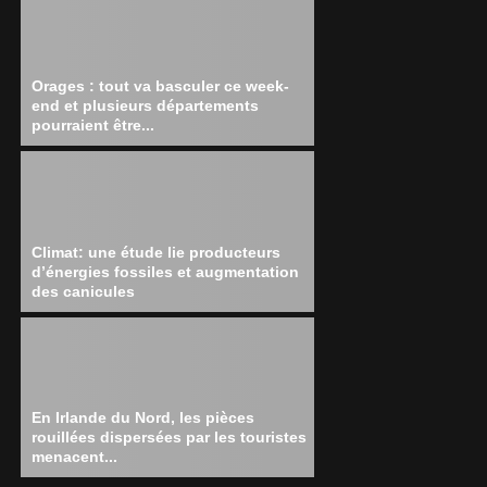
Orages : tout va basculer ce week-
end et plusieurs départements
pourraient être...
Climat: une étude lie producteurs
d’énergies fossiles et augmentation
des canicules
En Irlande du Nord, les pièces
rouillées dispersées par les touristes
menacent...