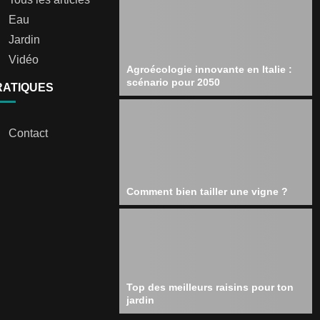
Eau
Jardin
Vidéo
Agroécologie innovante en Italie :
scénario pour 2050
RATIQUES
Contact
Comment bien tailler une vigne ?
Top des meilleurs raisins pour ton
jardin