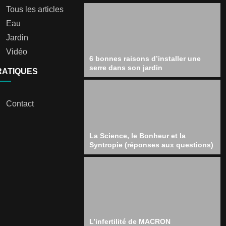
Tous les articles
Eau
Jardin
Vidéo
6 bonnes raisons d’installer une
serre dans son jardin
RATIQUES
Contact
La Science, le Bonheur et la
Syntropie (réponses aux questions)
L’infertilité de MACRON