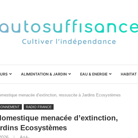
URS
ALIMENTATION & JARDIN
EAU & ENERGIE
HABITAT
 domestique menacée d’extinction, ressuscite à Jardins Ecosystèmes
RONNEMENT
RADIO FRANCE
 domestique menacée d’extinction,
ardins Ecosystèmes
 2026
A+
A-