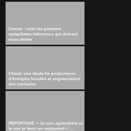
Cancer : voici les premiers
symptômes méconnus qui doivent
vous alerter
Climat: une étude lie producteurs
d’énergies fossiles et augmentation
des canicules
REPORTAGE. « Je suis agricultrice et
le soir je tiens un restaurant » :...