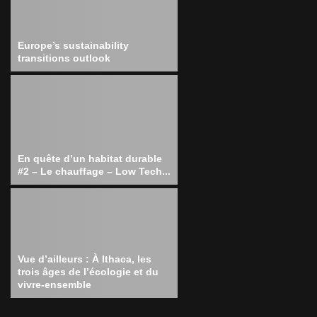
Europe’s sustainability
transitions outlook
En quête d’un habitat durable
#2 – Le chauffage – Low Tech...
Vue d’ailleurs : À Ithaca, les
trois âges de l’écologie et du
vivre-ensemble