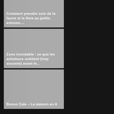
Comment prendre soin de la
faune et la flore au jardin,
astuces,...
Zone inondable : ce que les
acheteurs oublient (trop
souvent) avant le...
Bonus Cale – La maison en A