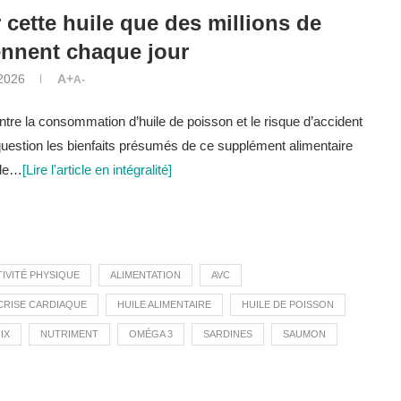
 cette huile que des millions de
nnent chaque jour
 2026
A+
A-
ntre la consommation d’huile de poisson et le risque d’accident
uestion les bienfaits présumés de ce supplément alimentaire
 de…
[Lire l'article en intégralité]
TIVITÉ PHYSIQUE
ALIMENTATION
AVC
CRISE CARDIAQUE
HUILE ALIMENTAIRE
HUILE DE POISSON
IX
NUTRIMENT
OMÉGA 3
SARDINES
SAUMON