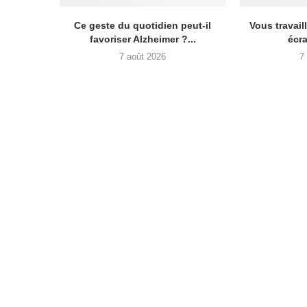
Ce geste du quotidien peut-il
Vous travail
favoriser Alzheimer ?...
écra
7 août 2026
7