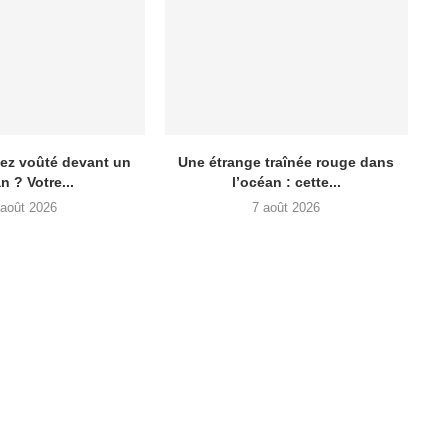
lez voûté devant un
Une étrange traînée rouge dans
n ? Votre...
l’océan : cette...
 août 2026
7 août 2026