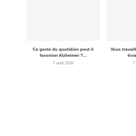
Ce geste du quotidien peut-il
Vous travail
favoriser Alzheimer ?...
écra
7 août 2026
7