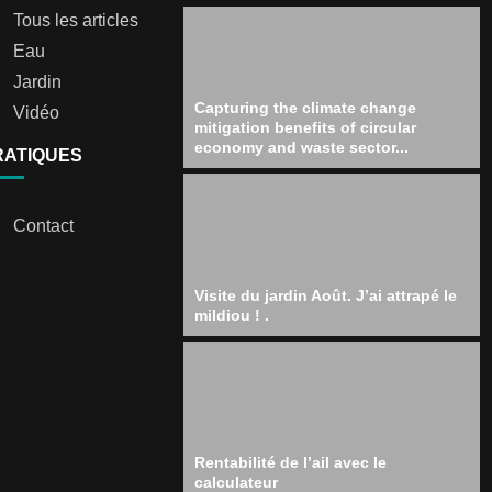
Tous les articles
Eau
Jardin
Capturing the climate change
Vidéo
mitigation benefits of circular
economy and waste sector...
RATIQUES
Contact
Visite du jardin Août. J’ai attrapé le
mildiou ! .
Rentabilité de l’ail avec le
calculateur