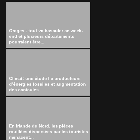
Orages : tout va basculer ce week-
end et plusieurs départements
pourraient être...
Climat: une étude lie producteurs
d’énergies fossiles et augmentation
des canicules
En Irlande du Nord, les pièces
rouillées dispersées par les touristes
menacent...