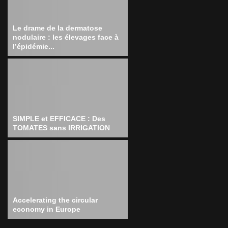
Le drame de la dermatose
nodulaire : les élevages face à
l’épidémie...
SIMPLE et EFFICACE : Des
TOMATES sans IRRIGATION
Accelerating the circular
economy in Europe