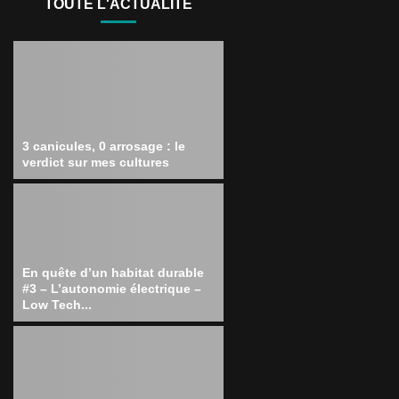
TOUTE L'ACTUALITÉ
3 canicules, 0 arrosage : le
verdict sur mes cultures
En quête d’un habitat durable
#3 – L’autonomie électrique –
Low Tech...