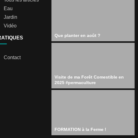
Eau
Jardin
Vidéo
Que planter en août ?
RATIQUES
Contact
Visite de ma Forêt Comestible en
2025 #permaculture
FORMATION à la Ferme !