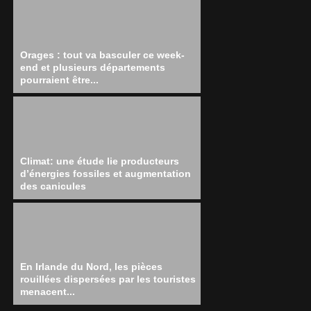
Orages : tout va basculer ce week-
end et plusieurs départements
pourraient être...
Climat: une étude lie producteurs
d’énergies fossiles et augmentation
des canicules
En Irlande du Nord, les pièces
rouillées dispersées par les touristes
menacent...