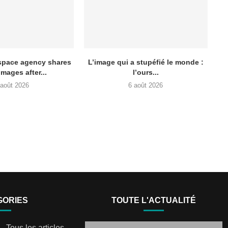
space agency shares
L’image qui a stupéfié le monde :
mages after...
l’ours...
 août 2026
6 août 2026
GORIES
TOUTE L'ACTUALITÉ
Tous les articles