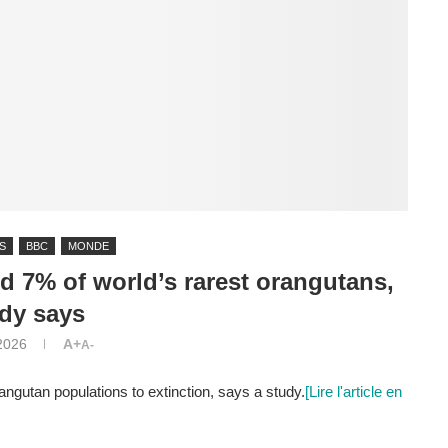
S
BBC
MONDE
ed 7% of world’s rarest orangutans,
dy says
 2026
A+
A-
gutan populations to extinction, says a study.
[Lire l'article en