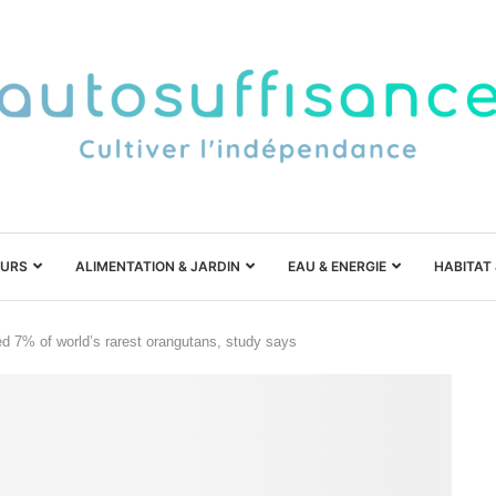
URS
ALIMENTATION & JARDIN
EAU & ENERGIE
HABITAT
led 7% of world’s rarest orangutans, study says