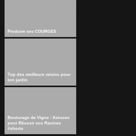
Produire ses COURGES
Top des meilleurs raisins pour
ton jardin
Bouturage de Vigne : Astuces
pour Réussir vos Racines
#shorts