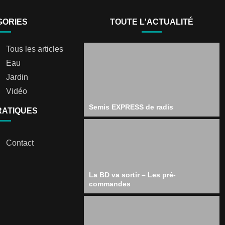
GORIES
TOUTE L'ACTUALITÉ
Tous les articles
Eau
Jardin
Vidéo
Semis EXPRESS de radis
RATIQUES
Contact
La BD va sortir – Les pré-
commandes