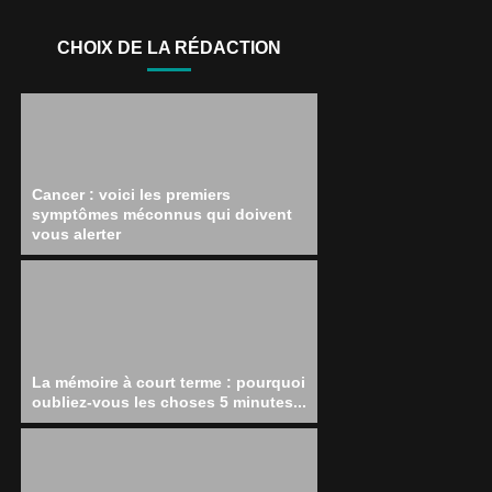
CHOIX DE LA RÉDACTION
Cancer : voici les premiers
symptômes méconnus qui doivent
vous alerter
La mémoire à court terme : pourquoi
oubliez-vous les choses 5 minutes...