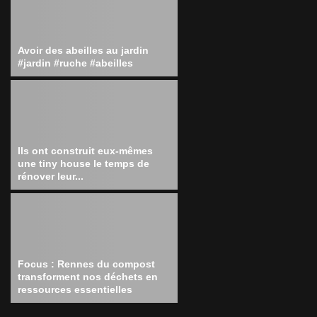
Avoir des abeilles au jardin
#jardin #ruche #abeilles
Ils ont construit eux-mêmes
une tiny house le temps de
rénover leur...
Focus : Rennes du compost
transforment nos déchets en
ressources essentielles