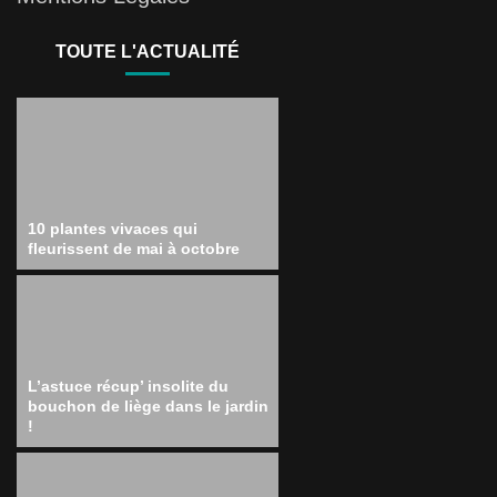
TOUTE L'ACTUALITÉ
10 plantes vivaces qui
fleurissent de mai à octobre
L’astuce récup’ insolite du
bouchon de liège dans le jardin
!