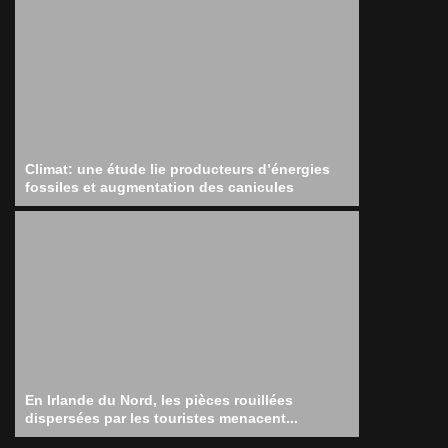
Climat: une étude lie producteurs d’énergies
fossiles et augmentation des canicules
En Irlande du Nord, les pièces rouillées
dispersées par les touristes menacent...