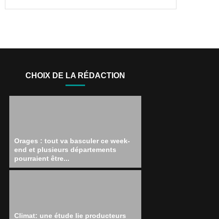
CHOIX DE LA RÉDACTION
Orages : tout va basculer ce week-
end et plusieurs départements
pourraient être...
Climat: une étude lie producteurs