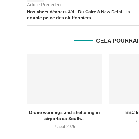
Article Précédent
Nos chers déchets 3/4 : Du Caire à New Delhi : la
double peine des chiffonniers
CELA POURRAI
Drone warnings and sheltering in
BBC I
airports as South...
7
7 août 2026