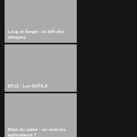
Loup et berger : le défi des
attaques
EP.12 : Les OUTILS
Bilan du salon : où sont les
agriculteurs ?