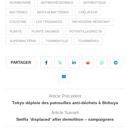
AGRIMONIINE
ANTIBIORÉSISTANCE
ANTIBIOTIQUE
BACTÉRIES
BIOFILM BACTÉRIEN
CHÉLATEUR
COLISTINE
LES TENDANCES
PATHOGÈNE RÉSISTANT
PLANTE
PLANTE SAUVAGE
POTENTILLA ERECTA
SUPERBACTÉRIE
TORMENTILLE
TOURBIÈRES
PARTAGER
Article Précédent
Tokyo déploie des patrouilles anti-déchets à Shibuya
Article Suivant
Swifts ‘displaced’ after demolition – campaigners