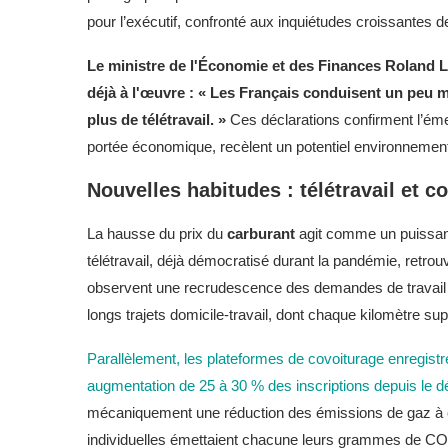
pour l’exécutif, confronté aux inquiétudes croissantes d
Le ministre de l'Économie et des Finances Roland Les
déjà à l'œuvre : « Les Français conduisent un peu mo
plus de télétravail. »
Ces déclarations confirment l’éme
portée économique, recèlent un potentiel environnement
Nouvelles habitudes : télétravail et 
La hausse du prix du
carburant
agit comme un puissan
télétravail, déjà démocratisé durant la pandémie, retro
observent une recrudescence des demandes de travail à 
longs trajets domicile-travail, dont chaque kilomètre sup
Parallèlement, les plateformes de covoiturage enregistr
augmentation de 25 à 30 % des inscriptions depuis le d
mécaniquement une réduction des émissions de gaz à eff
individuelles émettaient chacune leurs grammes de CO2,