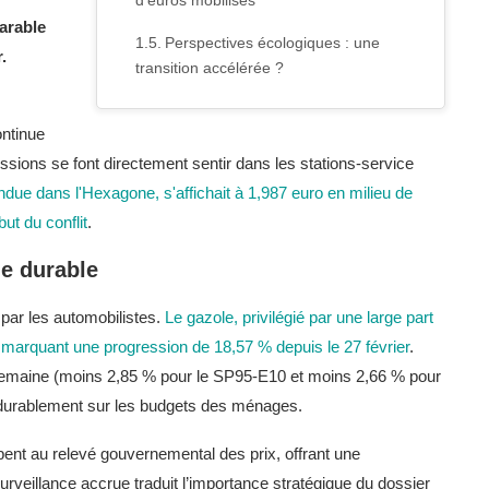
d'euros mobilisés
arable
Perspectives écologiques : une
.
transition accélérée ?
ontinue
cussions se font directement sentir dans les stations-service
andue dans l'Hexagone, s'affichait à 1,987 euro en milieu de
ut du conflit
.
ue durable
 par les automobilistes.
Le gazole, privilégié par une large part
e, marquant une progression de 18,57 % depuis le 27 février
.
 semaine (moins 2,85 % pour le SP95-E10 et moins 2,66 % pour
 durablement sur les budgets des ménages.
ipent au relevé gouvernemental des prix, offrant une
surveillance accrue traduit l’importance stratégique du dossier