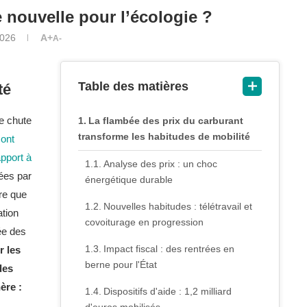
 nouvelle pour l’écologie ?
2026
A+
A-
Table des matières
té
e chute
La flambée des prix du carburant
transforme les habitudes de mobilité
 ont
apport à
Analyse des prix : un choc
ées par
énergétique durable
re que
Nouvelles habitudes : télétravail et
ation
covoiturage en progression
ée des
Impact fiscal : des rentrées en
r les
berne pour l'État
des
ère :
Dispositifs d'aide : 1,2 milliard