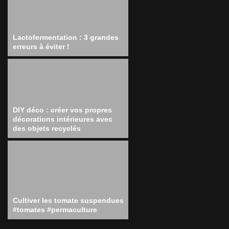
Lactofermentation : 3 grandes
erreurs à éviter !
DIY déco : créer vos propres
décorations intérieures avec
des objets recyclés
Cultiver les tomate suspendues
#tomates #permaculture