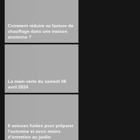
Comment réduire sa facture de
chauffage dans une maison
ancienne ?
La main verte du samedi 06
avril 2024
6 astuces futées pour préparer
l’automne et avoir moins
d’entretien au jardin