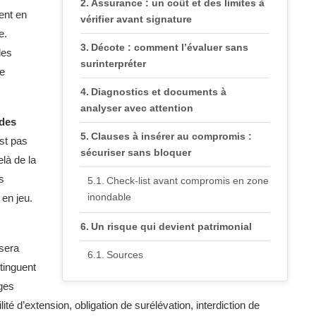
Assurance : un coût et des limites à
ent en
vérifier avant signature
e.
Décote : comment l’évaluer sans
des
surinterpréter
ne
Diagnostics et documents à
analyser avec attention
 des
Clauses à insérer au compromis :
st pas
sécuriser sans bloquer
elà de la
s
Check-list avant compromis en zone
inondable
 en jeu.
Un risque qui devient patrimonial
 sera
Sources
tinguent
ages
ité d’extension, obligation de surélévation, interdiction de