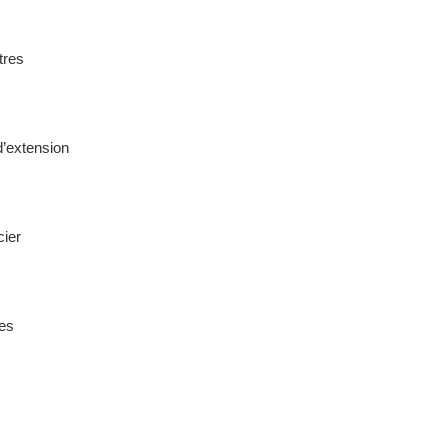
tres
d’extension
cier
es