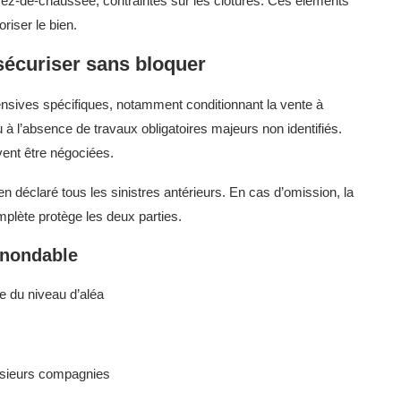
n rez-de-chaussée, contraintes sur les clôtures. Ces éléments
riser le bien.
sécuriser sans bloquer
nsives spécifiques, notamment conditionnant la vente à
 à l’absence de travaux obligatoires majeurs non identifiés.
ent être négociées.
ien déclaré tous les sinistres antérieurs. En cas d’omission, la
plète protège les deux parties.
inondable
se du niveau d’aléa
usieurs compagnies