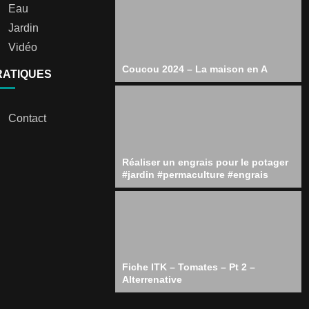
Eau
Jardin
Vidéo
Coucou 2024 – La maison en A
RATIQUES
Contact
Réaliser un engrais pour le potager
#jardin #permaculture #engrais
Fiche ITK – Tomates – Pt 2 –
Alterrenative