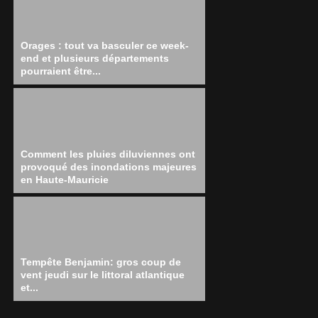
Orages : tout va basculer ce week-
end et plusieurs départements
pourraient être...
Comment les pluies diluviennes ont
provoqué des inondations majeures
en Haute-Mauricie
Tempête Benjamin: gros coup de
vent jeudi sur le littoral atlantique
et...