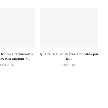
fourmis retrouvent-
Que faire si vous êtes emportés par
urs leur chemin ?...
le...
 août 2026
8 août 2026