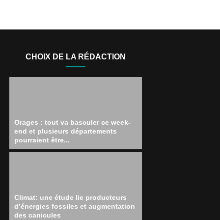
CHOIX DE LA RÉDACTION
Orages : tout va basculer ce week-
end et plusieurs départements
pourraient être...
Climat: une étude lie producteurs
d’énergies fossiles et augmentation
des canicules