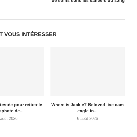
de soins dans les cancers du sang
T VOUS INTÉRESSER
testée pour retirer le
Where is Jackie? Beloved live cam
phate de...
eagle in...
 août 2026
6 août 2026