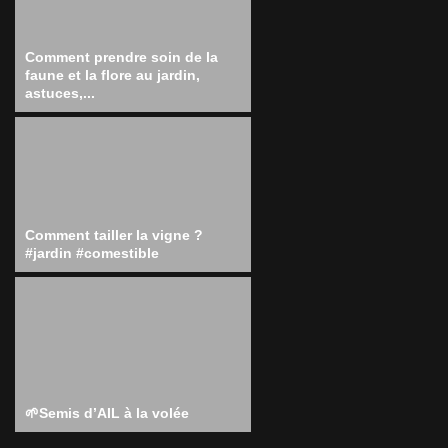
Comment prendre soin de la
faune et la flore au jardin,
astuces,...
Comment tailler la vigne ?
#jardin #comestible
🌱Semis d’AIL à la volée