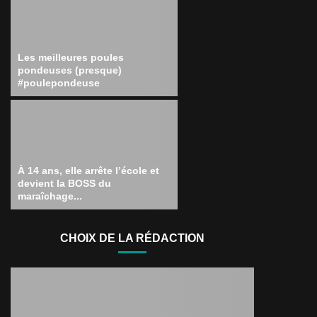
Les meilleures poules
pondeuses (presque)
#poulepondeuse
À 14 ans, elle arrête l’école et
devient la BOSS du
maraîchage...
CHOIX DE LA RÉDACTION