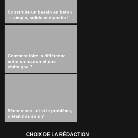
Construire un bassin en béton
— simple, solide et étanche !
Comment faire la différence
entre un marron et une
châtaigne ?
Sécheresse : et si le problème,
c’était nos sols ?
CHOIX DE LA RÉDACTION