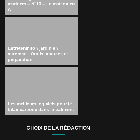
madriers – N°13 – La maison en
A
Entretenir son jardin en
automne : Outils, astuces et
préparation
Les meilleurs logiciels pour le
bilan carbone dans le bâtiment
CHOIX DE LA RÉDACTION