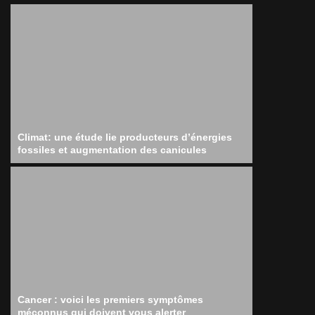
Climat: une étude lie producteurs d’énergies
fossiles et augmentation des canicules
Cancer : voici les premiers symptômes
méconnus qui doivent vous alerter