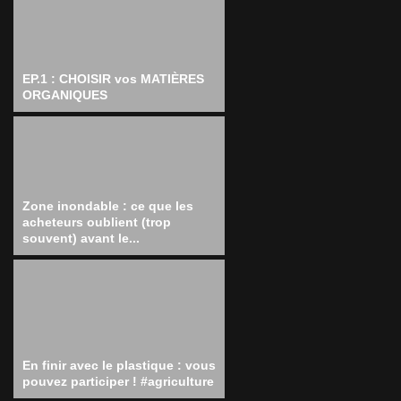
EP.1 : CHOISIR vos MATIÈRES
ORGANIQUES
Zone inondable : ce que les
acheteurs oublient (trop
souvent) avant le...
En finir avec le plastique : vous
pouvez participer ! #agriculture