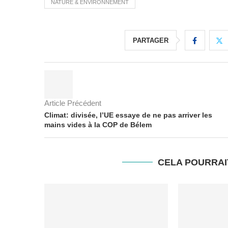
NATURE & ENVIRONNEMENT
PARTAGER
Article Précédent
Climat: divisée, l’UE essaye de ne pas arriver les
mains vides à la COP de Bélem
CELA POURRAI