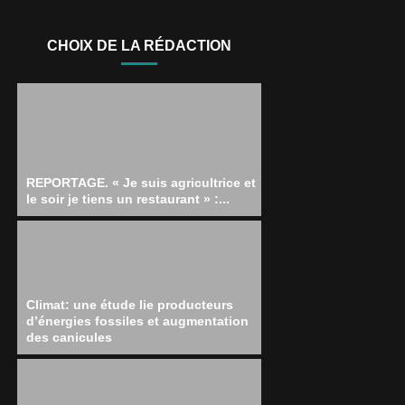
CHOIX DE LA RÉDACTION
REPORTAGE. « Je suis agricultrice et
le soir je tiens un restaurant » :...
Climat: une étude lie producteurs
d’énergies fossiles et augmentation
des canicules