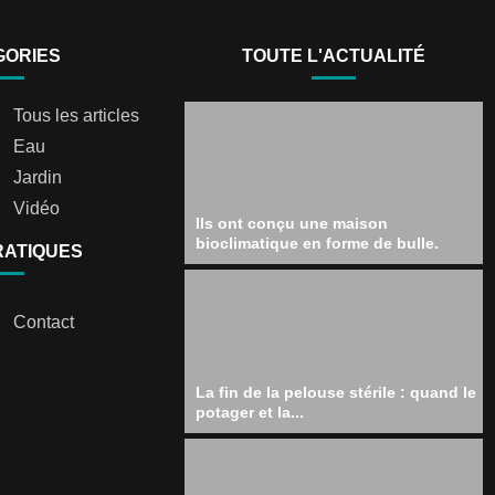
GORIES
TOUTE L'ACTUALITÉ
Tous les articles
Eau
Jardin
Vidéo
Ils ont conçu une maison
bioclimatique en forme de bulle.
RATIQUES
Contact
La fin de la pelouse stérile : quand le
potager et la...