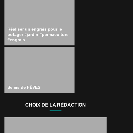
Réaliser un engrais pour le
potager #jardin #permaculture
#engrais
Semis de FÊVES
CHOIX DE LA RÉDACTION