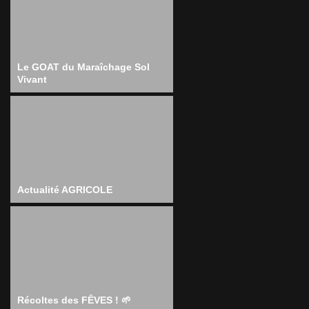
Le GOAT du Maraîchage Sol
Vivant
Actualité AGRICOLE
Récoltes des FÊVES ! 🌱