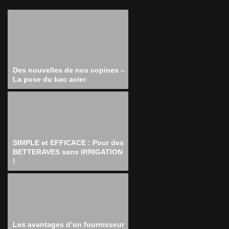
Des nouvelles de nos copines –
La pose du bac acier
SIMPLE et EFFICACE : Pour des
BETTERAVES sans IRRIGATION
!
Les avantages d’un fournisseur