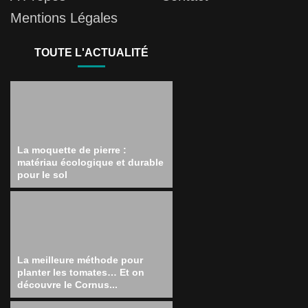
Mentions Légales
TOUTE L'ACTUALITÉ
La moquette de pierre :
matériau écologique et durable
pour le sol
La meilleure méthode pour
planter les tomates… Et on
découvre le Cornus...