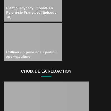
Plastic Odyssey : Escale en
Polynésie Française [Épisode
10]
Cultiver un poivrier au jardin !
#permaculture
CHOIX DE LA RÉDACTION