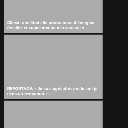
Climat: une étude lie producteurs d’énergies
fossiles et augmentation des canicules
REPORTAGE. « Je suis agricultrice et le soir je
tiens un restaurant » :...