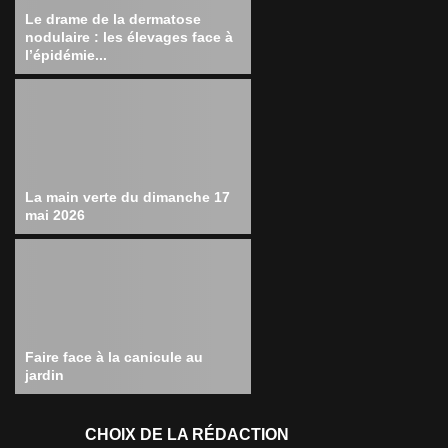
Le drame de la dermatose
nodulaire : les élevages face à
l’épidémie...
La main verte du dimanche 17
mai 2026
Faire face à la canicule au
jardin
CHOIX DE LA RÉDACTION