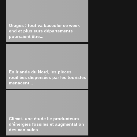
Orages : tout va basculer ce week-
end et plusieurs départements
pourraient être...
En Irlande du Nord, les pièces
rouillées dispersées par les touristes
menacent...
Climat: une étude lie producteurs
d’énergies fossiles et augmentation
des canicules