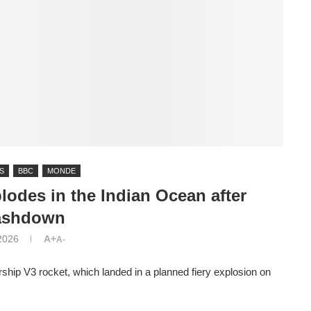
S
BBC
MONDE
odes in the Indian Ocean after
ashdown
2026
A+
A-
hip V3 rocket, which landed in a planned fiery explosion on