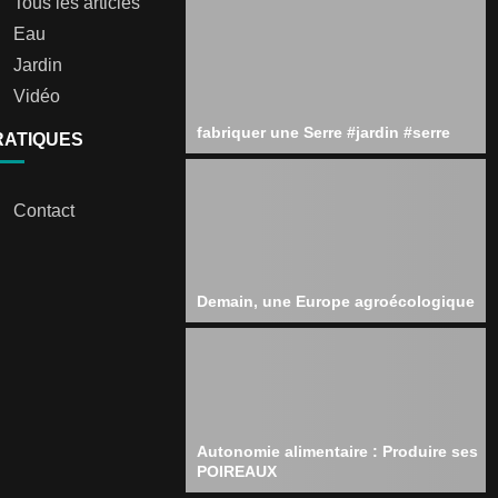
Tous les articles
Eau
Jardin
Vidéo
fabriquer une Serre #jardin #serre
RATIQUES
Contact
Demain, une Europe agroécologique
Autonomie alimentaire : Produire ses
POIREAUX