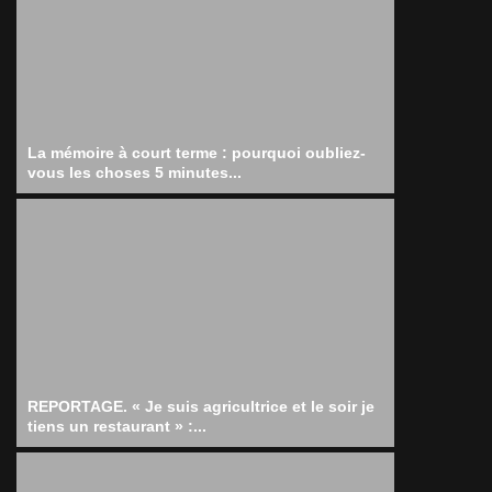
La mémoire à court terme : pourquoi oubliez-
vous les choses 5 minutes...
REPORTAGE. « Je suis agricultrice et le soir je
tiens un restaurant » :...