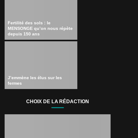
Fertilité des sols : le
MENSONGE qu’on nous répète
depuis 150 ans
J’emmène les élus sur les
fermes
CHOIX DE LA RÉDACTION