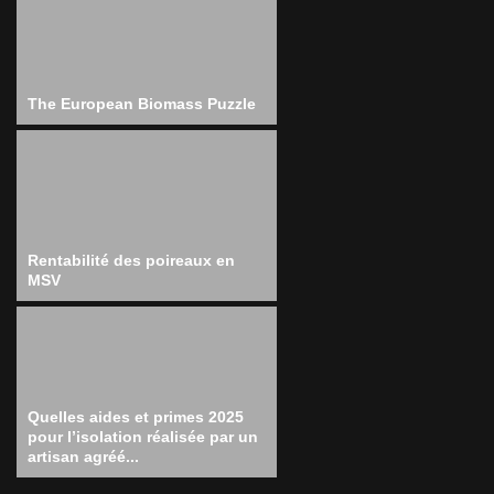
The European Biomass Puzzle
Rentabilité des poireaux en
MSV
Quelles aides et primes 2025
pour l’isolation réalisée par un
artisan agréé...