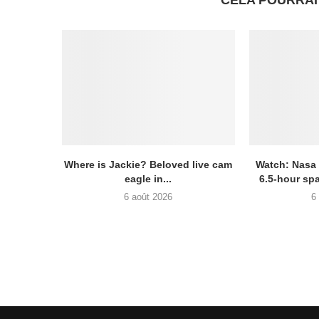
CELA POURRAI
Where is Jackie? Beloved live cam
Watch: Nasa
eagle in...
6.5-hour sp
6 août 2026
6