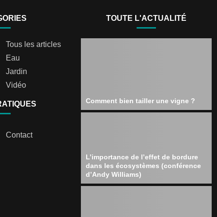
GORIES
TOUTE L'ACTUALITÉ
Tous les articles
Eau
Jardin
Vidéo
Comment bien tailler une vigne ?
RATIQUES
Contact
L’importance de l’effet de bordure
dans les écosystèmes (conférence
d’Andy Williams)