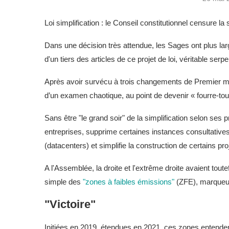
Loi simplification : le Conseil constitutionnel censure 
Dans une décision très attendue, les Sages ont plus la
d'un tiers des articles de ce projet de loi, véritable ser
Après avoir survécu à trois changements de Premier mini
d’un examen chaotique, au point de devenir « fourre-to
Sans être "le grand soir" de la simplification selon se
entreprises, supprime certaines instances consultatives
(datacenters) et simplifie la construction de certains pro
A l'Assemblée, la droite et l'extrême droite avaient tout
simple des
"zones à faibles émissions"
(ZFE), marqueur
"Victoire"
Initiées en 2019, étendues en 2021, ces zones entendent