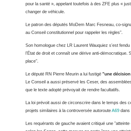
pour la santé », appelant toutefois à des ZFE plus « jus
changer de véhicule.
Le patron des députés MoDem Marc Fesneau, co-signataire
au Conseil constitutionnel pour rappeler les règles".
Son homologue chez LR Laurent Wauquiez s'est fendu d'u
l'État de droit et connaît une dérive anti-démocratique. 
place".
Le député RN Pierre Meurin a lui fustigé
"une décision 
Le Conseil a aussi préservé les Ceser, des assemblées c
que le texte adopté prévoyait de rendre facultatifs.
La loi prévoit aussi de circonscrire dans le temps des 
projets similaires à la controversée autoroute
A69
dans l
Les requérants de gauche avaient critiqué une "atteinte d