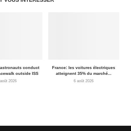
T VOUS INTÉRESSER
 astronauts conduct
France: les voitures électriques
acewalk outside ISS
atteignent 35% du marché...
 août 2026
6 août 2026