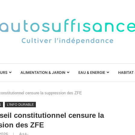
URS
ALIMENTATION & JARDIN
EAU & ENERGIE
HABITAT
l constitutionnel censure la suppression des ZFE
S
L'INFO DURABLE
nseil constitutionnel censure la
sion des ZFE
2026
A+
A-