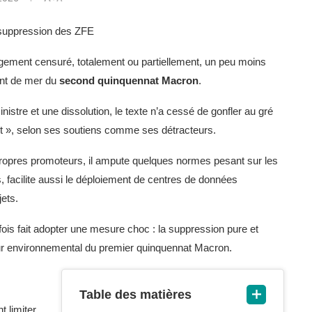
la suppression des ZFE
rgement censuré, totalement ou partiellement, un peu moins
pent de mer du
second quinquennat Macron
.
stre et une dissolution, le texte n’a cessé de gonfler au gré
ut », selon ses soutiens comme ses détracteurs.
s propres promoteurs, il ampute quelques normes pesant sur les
, facilite aussi le déploiement de centres de données
jets.
efois fait adopter une mesure choc : la suppression pure et
 environnemental du premier quinquennat Macron.
Table des matières
 limiter