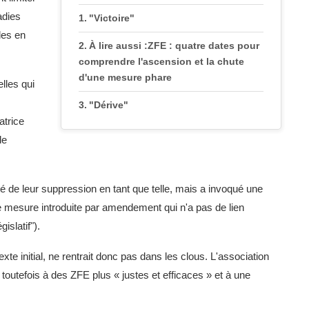
adies
"Victoire"
les en
À lire aussi :ZFE : quatre dates pour
comprendre l'ascension et la chute
d'une mesure phare
lles qui
"Dérive"
atrice
de
té de leur suppression en tant que telle, mais a invoqué une
te mesure introduite par amendement qui n'a pas de lien
islatif").
te initial, ne rentrait donc pas dans les clous. L'association
 toutefois à des ZFE plus « justes et efficaces » et à une