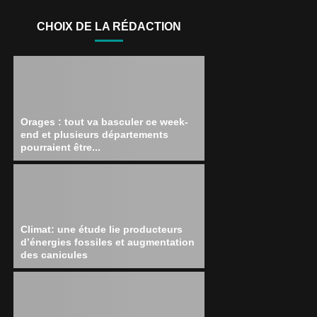
CHOIX DE LA RÉDACTION
Orages : tout va basculer ce week-
end et plusieurs départements
pourraient être...
Climat: une étude lie producteurs
d’énergies fossiles et augmentation
des canicules